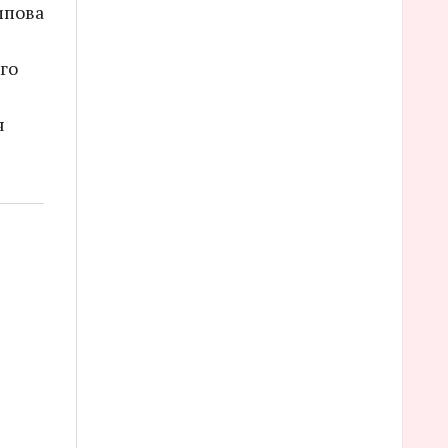
ипова
го
я