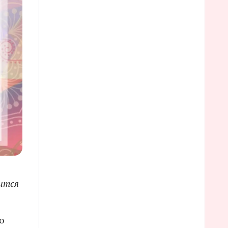
оится
о