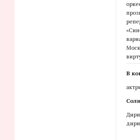
орке
проз
репе
«Син
вари
Моск
вирт
В ко
актр
Соли
Дири
дири