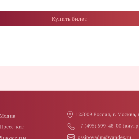
Купить билет
125009 Россия, г. Москва,
Медиа
+7 (495) 699-48-00 (внут
Пресс-кит
ossipovadm@yandex.ru
Документы