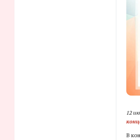
12 ию
конц
В ко