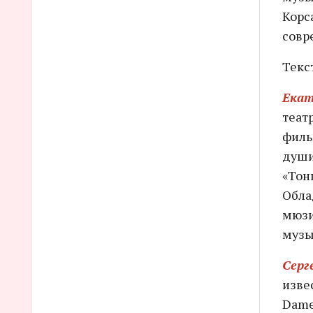
Корс
совр
Текс
Екат
теат
филь
души
«Тонк
Обла
мюзи
музы
Серг
изве
Dame