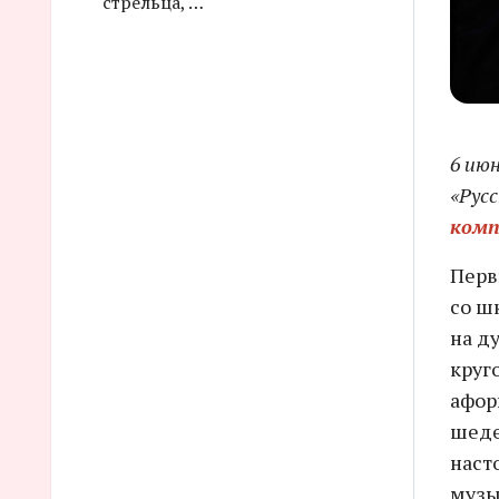
стрельца, …
6 ию
«Рус
комп
Перв
со ш
на д
круго
афор
шеде
наст
музы