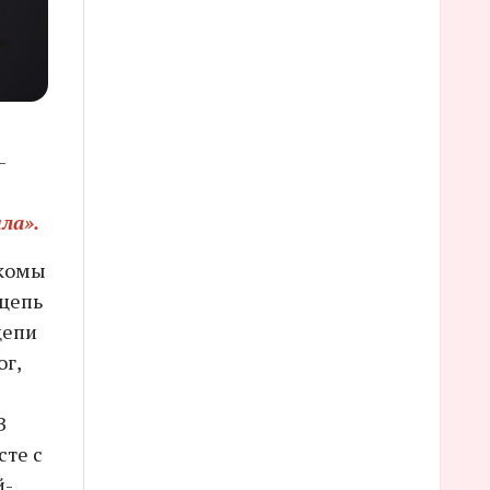
–
ла».
акомы
 цепь
цепи
г,
В
сте с
й-