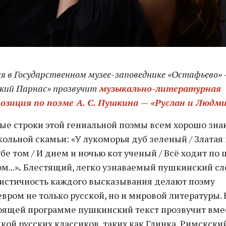
ня в Государственном музее-заповеднике «Остафьево» 
ский Парнас» прозвучит
музыкально-литературная
озиция по поэме А. С. Пушкина — «Руслан и Людми
ые строки этой гениальной поэмы всем хорошо зн
кольной скамьи: «У лукоморья дуб зеленый / Златая
убе том / И днем и ночью кот ученый / Всё ходит по 
м...»
.
Блестящий, легко узнаваемый пушкинский сло
истичность каждого высказывания делают поэму
вром не только русской, но и мировой литературы. 
оящей программе пушкинский текст прозвучит вме
кой русских классиков, таких как Глинка, Римскски