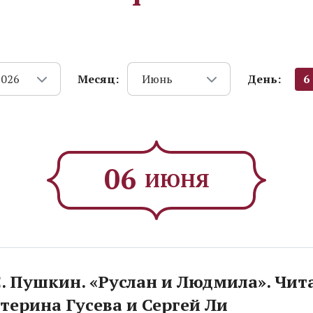
Месяц:
День:
6
2026
Июнь
06
ИЮНЯ
С. Пушкин. «Руслан и Людмила». Чи
терина Гусева и Сергей Ли