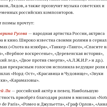
аков, Лядов, а также прозвучит музыка советских и
еменных российских композиторов.
т поэмы прочтут:
ерина Гусева
—
народная артистка России, актриса
ра и кино. Широко известна своими ролями в сериал
мах («Охота на изюбра», «Танкер «Танго», «Спасите 
», «Вербное воскресенье», «Деревенская история»,
ий лед», «Двое против смерти», «А.Л.Ж.И.Р.» и др.).
дая прекрасным голосом исполнила ведущие роли 
клах «Норд-Ост», «Красавица и Чудовище», «Звуки
ки», «Карамазовы».
ей Ли
—
российский актёр и певец.
Наибольшую
стность приобрёл благодаря ролям в мюзиклах «Not
 de Paris», «Ромео и Джульетта», «Граф Орлов», «Анн