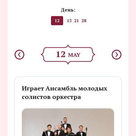
День:
12
15
21
28
12
MAY
Играет Ансамбль молодых
солистов оркестра