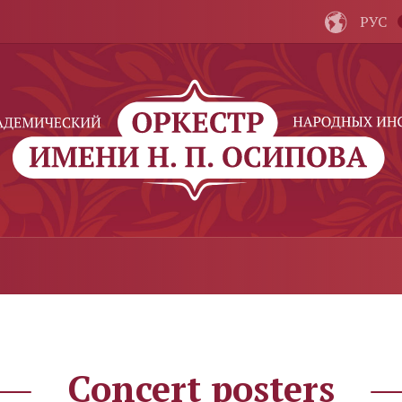
РУС
Concert posters