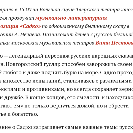
враля в 15:00 на Большой сцене Тверского театра юног
еля прозвучит
музыкально-литературная
озиция «Садко»
по одноименному былинному сказу в
жении А. Нечаева. Познакомит детей с русской былино
стка московских музыкальных театров
Вита Пестов
о — легендарный персонаж русских народных сказа
н. Новгородский гусляр способен заворожить своей
й любого и даже поднять бурю на море. Садко прох
з множество испытаний, сталкиваясь с различными
ностями и противниками, но всегда сохраняет верн
 и дружбе. В конце концов, его смелость и находчив
гают ему не только вернуться домой, но и обрести
ье и богатство.
ание о Садко затрагивает самые важные темы русс