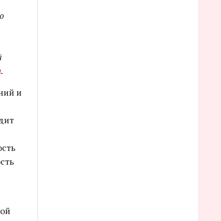
о
й
а
.
ний и
одит
ость
ость
кой