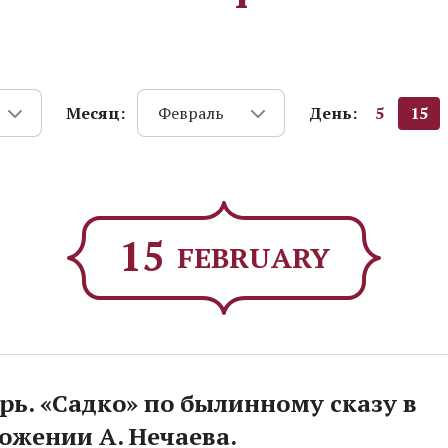
Месяц:
День:
5
15
Февраль
15
FEBRUARY
рь. «Садко» по былинному сказу в
ожении А. Нечаева.