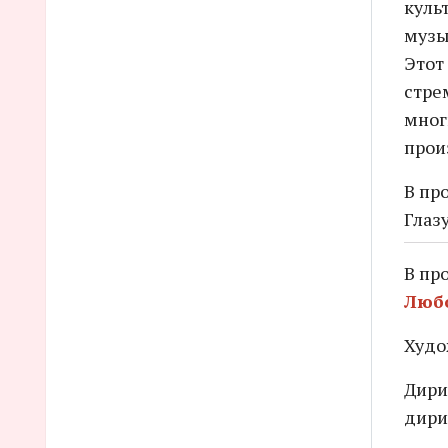
культ
музы
Этот
стре
мног
прои
В пр
Глаз
В пр
Люб
Худо
Дири
дири