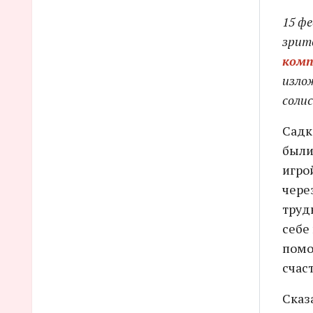
15 фе
зрит
комп
изло
соли
Садк
были
игро
чере
труд
себе
помо
счаст
Сказ