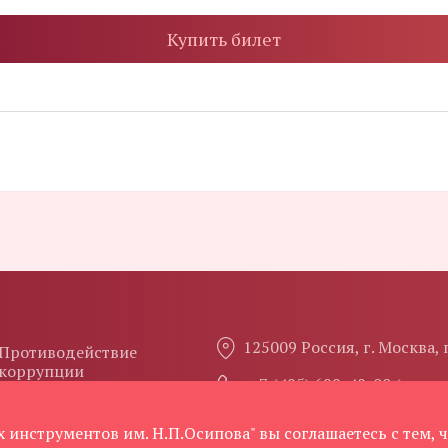
Купить билет
125009 Россия, г. Москва,
Противодействие
коррупции
+7 (495) 699-48-00 (внут
ossipovadm@yandex.ru
 инструментов им. Н.П.Осипова" вы соглашаетесь с тем,