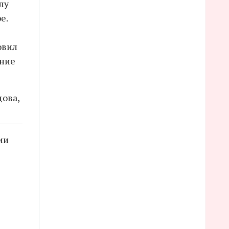
лу
е.
овил
ание
дова,
ии